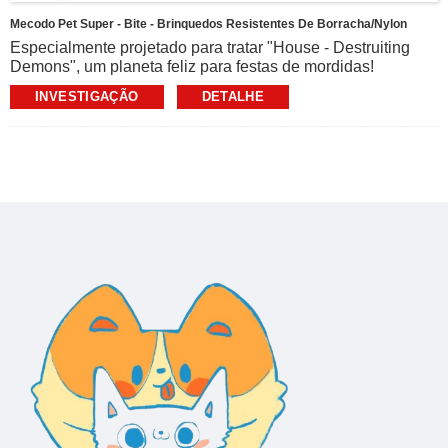
Mecodo Pet Super - Bite - Brinquedos Resistentes De Borracha/nylon
Especialmente projetado para tratar "House - Destruiting
Demons", um planeta feliz para festas de mordidas!
[Mecodo] adere ao conceito de "nascido para mastigar", se
INVESTIGAÇÃO
DETALHE
desenvolve em conjunto com os veterinários e usa design
científico + materiais militares para tornar toda felicidade
segura e duradoura!