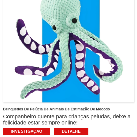
Brinquedos De Pelúcia De Animais De Estimação De Mecodo
Companheiro quente para crianças peludas, deixe a
felicidade estar sempre online!
Por que o TA precisa de brinquedos exclusivos?
INVESTIGAÇÃO
DETALHE
Libere a natureza: satisfaça o instinto de animais de