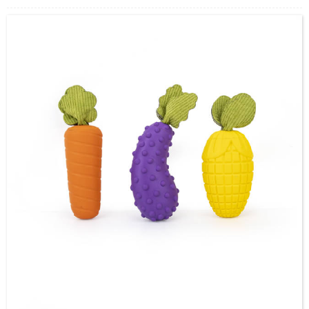
estimação para arranhar, morder e perseguir, e diga
adeus ao problema de destruir a casa.
Soothe Emoções: O toque suave alivia a ansiedade
de separação, e você pode dormir pacificamente
quando estiver sozinho.
Interação saudável: fique longe de itens perigosos,
tornando o jogo mais seguro e a companhia por mais
tempo.